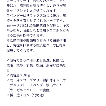
ローズマリーは「若返りのハーブ」とも
呼ばれ、深呼吸を誘う清々しい香りが気
分をリフレッシュさせてくれます。
ラベンダーはリラックス効果に優れ、気
持ちを落ち着かせてくれるハーブです。
両ハーブ共に肌の新陳代謝を促進し、キズ
やかゆみ、日焼けなどの肌トラブルを和ら
げる効果も期待できます。
また筋肉痛や関節痛を和らげる鎮静作用
と、炎症を抑制する抗炎症作用で回復を
促進してくれます。
＜期待できる作用＞血行促進、抗酸化、
鎮痛、鎮静、消臭、抗菌、虫除け効果な
ど
＜内容量＞30ｇ
＜成 分＞ローズマリー浸出オイル（オ
ーガニック）・ラベンダー浸出オイル
（オーガニック）・日本蜜蝋
＜製 造＞日本（北海道）