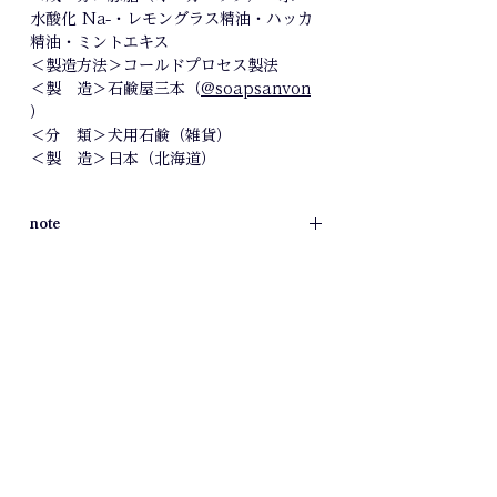
水酸化 Na-・レモングラス精油・ハッカ
精油・ミントエキス
＜製造方法＞コールドプロセス製法
＜製 造＞石鹸屋三本（
@soapsanvon
）
＜分 類＞犬用石鹸（雑貨）
＜製 造＞日本（北海道）
note
⚫愛犬の皮膚に傷や異常がある時や、皮膚
に合わない場合は使用をお止めください
⚫合成界面活性剤、石油系由来成分、合
成保存料、合成着色料、合成香料などは
一切使用していない無添加石鹸です
⚫シャンプーするときは愛犬の目に泡や
石鹸液が入らないようご注意ください。
⚫お子様やペットの手の届かない場所に
保管してください。
⚫合成添加物や保存料等は配合しており