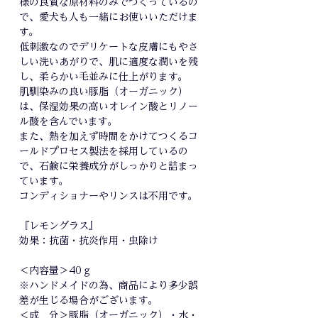
様の良質な原材料のみでつくっているの
で、愛犬も人も一緒にお使いいただけま
す。
低刺激なのでデリケートな皮膚にもやさ
しい洗いあがりで、肌に適度な潤いを残
し、柔らかい毛並みに仕上がります。
肌馴染みの良い豚脂（オーガニック）
は、保湿効果の高いオレイン酸とリノー
ル酸を含んでいます。
また、熱を加えず時間をかけてつくるコ
ールドプロセス製法を採用しているの
で、石鹸に栄養成分がしっかりと詰まっ
ています。
コンディショナーやリンスは不用です。
『レモングラス』
効果：抗菌・抗炎作用・虫除け
＜内容量＞40ｇ
※ハンドメイドの為、商品により多少誤
差が生じる場合がございます。
＜成 分＞豚脂（オーガニック）・水・