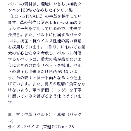
ベルトの素材は、環境にやさしい植物タ
ンニン100%でなめしたイタリア製
（LO・STIVALE）の牛革を採用してい
ます。革の部位は厚み3.4㎜～3.6㎜のシ
ョルダー部を使用しているので、丈夫で
長持ち。また、ベルトに付属するバック
ルは、抗菌・抗ウイルス性能の高い真鍮
を採用しています。「作り」においても愛
犬の安心と安全を考慮し、ベルトに付属
するリベットは、愛犬の毛が絡まないよ
うに大きめの丸型リベットを採用。ベル
トの裏面も出来るだけ凹凸が出ないよ
う、革の表面と同一平面となるよう仕上
げています。また、愛犬の皮膚に負荷をか
けないよう、革の断面（エッジ）を丁寧
に磨いて丸みを帯びるよう仕上げていま
す。
素 材：牛革（ベルト）・真鍮（バック
ル）
サイズ：Sサイズ（首廻り20㎝～25