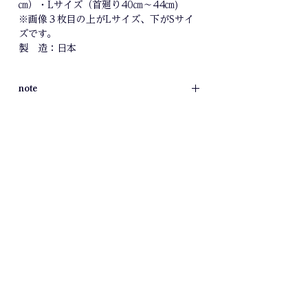
㎝）・Lサイズ（首廻り40㎝～44㎝)
※画像３枚目の上がLサイズ、下がSサイ
ズです。
製 造：日本
note
●商品画像はできる限り現物の色に近づ
けるよう徹底しておりますが、お使いの
モニター設定、お部屋の照明等により、
実際の商品と色味が異なる場合がござい
ます。
●サイズによりバックルの形状が若干変
わります。
●受注生産となりますので納品はご購入
より2～3週間後となります。