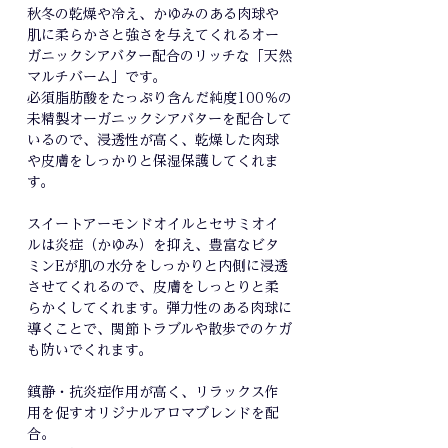
秋冬の乾燥や冷え、かゆみのある肉球や
肌に柔らかさと強さを与えてくれるオー
ガニックシアバター配合のリッチな「天然
マルチバーム」です。
必須脂肪酸をたっぷり含んだ純度100％の
未精製オーガニックシアバターを配合して
いるので、浸透性が高く、乾燥した肉球
や皮膚をしっかりと保湿保護してくれま
す。
スイートアーモンドオイルとセサミオイ
ルは炎症（かゆみ）を抑え、豊富なビタ
ミンEが肌の水分をしっかりと内側に浸透
させてくれるので、皮膚をしっとりと柔
らかくしてくれます。弾力性のある肉球に
導くことで、関節トラブルや散歩でのケガ
も防いでくれます。
鎮静・抗炎症作用が高く、リラックス作
用を促すオリジナルアロマブレンドを配
合。