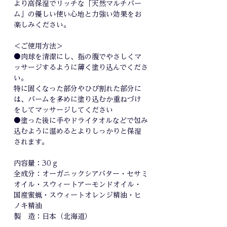
より高保湿でリッチな「天然マルチバー
ム」の優しい使い心地と力強い効果をお
楽しみください。
＜ご使用方法＞
●肉球を清潔にし、指の腹でやさしくマ
ッサージするように薄く塗り込んでくださ
い。
特に固くなった部分やひび割れた部分に
は、バームを多めに塗り込むか重ねづけ
をしてマッサージしてください
●塗った後に手やドライタオルなどで包み
込むように温めるとよりしっかりと保湿
されます。
内容量：30ｇ
全成分：オーガニックシアバター・セサミ
オイル・スウィートアーモンドオイル・
国産蜜蝋・スウィートオレンジ精油・ヒ
ノキ精油
製 造：日本（北海道）