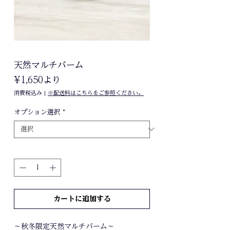
天然マルチバーム
セ
¥1,650
より
ー
消費税込み
|
※配送料はこちらをご参照ください。
ル
価
オプション選択
*
格
数量
*
カートに追加する
～秋冬限定天然マルチバーム～