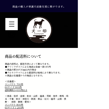
​商品の購入が保護犬活動支援に繋がります。
​商品の配送料について
商品の送料は、配送方法によって異なります。
●クリックポストによる発送は全国一律185円
※商品の厚みが30㎜以内の場合
●クロネコヤマトによる配送料は地域により異なります。
※商品は北海道からの発送となります。
＜北海道＞
コンパクト 700円
60サイズ 900円
送料無料 6,000円以上
＜青森・岩手・宮城・秋田・山形・福島・茨城・栃木・群馬・埼
玉・千葉・東京・神奈川・新潟・富山・石川・福井・山梨・長
野・ 岐阜・静岡・愛知＞
コンパクト 800円
60サイズ 1,200円