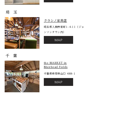
埼 玉
クラシノ家具店
埼玉県入間市東町1-4-11（ジョ
ンソンタウン内）
MAP
​千 葉
the MARKET in
Muirhead Fields
千葉県市原市山口 488-1
MAP
​石 川
​テールツリー
石川県白山市馬場2丁目37
MAP