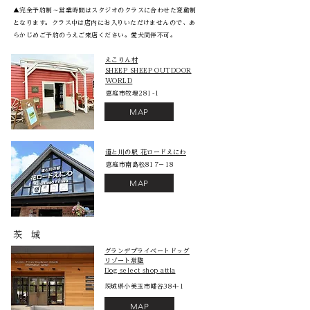
▲完全予約制～営業時間はスタジオのクラスに合わせた変動制
となります。クラス中は店内にお入りいただけませんので、あ
らかじめご予約のうえご来店ください。愛犬同伴不可。
えこりん村
SHEEP SHEEP OUTDOOR
WORLD​
​恵庭市牧場281-1
MAP
​道と川の駅 花ロードえにわ​
恵庭市南島松817－18
MAP
​茨 城
グランデプライベートドッグ
リゾート常陸
Dog select shop attla
茨城県小美玉市幡谷384-1
MAP